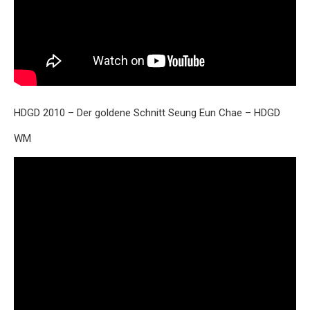
HDGD 2010 – Der goldene Schnitt Seung Eun Chae – HDGD
WM