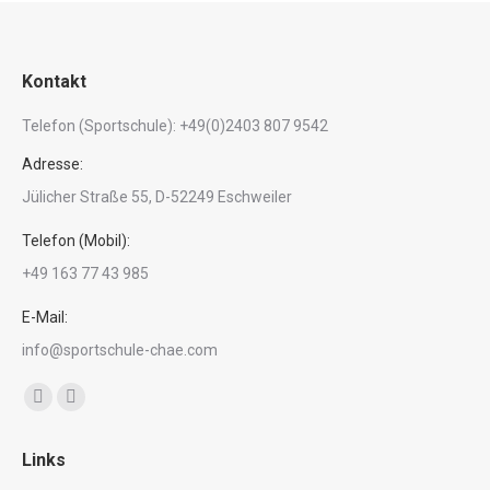
Kontakt
Telefon (Sportschule): +49(0)2403 807 9542
Adresse:
Jülicher Straße 55, D-52249 Eschweiler
Telefon (Mobil):
+49 163 77 43 985
E-Mail:
info@sportschule-chae.com
Finden Sie uns auf:
Facebook
Instagram
page
page
Links
opens
opens